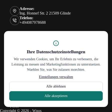
Adresse:
Ing. Honnef Str. 2 21509 Glinde
Telefon:
+494087978688
Home
Über uns
Kontakt
Ihre Datenschutzeinstellungen
Impressum
Datenschutz
Wir verwenden Cookies, um Ihr Erlebnis zu verbessern, die
Leistung zu messen und Marketingfunktionen zu unterstuetzen.
Waehlen Sie, was Sie zulassen moechten.
Eti
Einstellungen verwalten
Tadim
Bebeto
Alle ablehnen
Sebahat
Paşabahce
Alle akzeptieren
Toybox
Yakamoz
Peros
Copyright © 2026 - Wnos